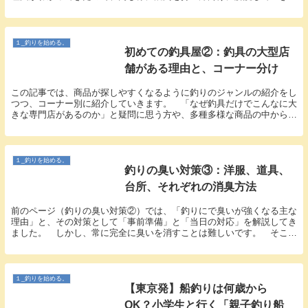
す。 自分にとっての最強を見つける実践にも役立つ...
１_釣りを始める。
初めての釣具屋②：釣具の大型店
舗がある理由と、コーナー分け
この記事では、商品が探しやすくなるように釣りのジャンルの紹介をし
つつ、コーナー別に紹介していきます。 「なぜ釣具だけでこんなに大
きな専門店があるのか」と疑問に思う方や、多種多様な商品の中から
「全体像がよくわからない」と感じる方もいると思いま...
１_釣りを始める。
釣りの臭い対策③：洋服、道具、
台所、それぞれの消臭方法
前のページ（釣りの臭い対策②）では、「釣りにで臭いが強くなる主な
理由」と、その対策として「事前準備」と「当日の対応」を解説してき
ました。 しかし、常に完全に臭いを消すことは難しいです。 そこ
で、本記事では、臭いのつきやすい「洋服」、「釣り道...
１_釣りを始める。
【東京発】船釣りは何歳から
OK？小学生と行く「親子釣り船