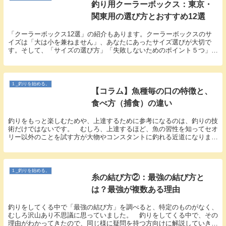
釣り用クーラーボックス：東京・
関東用の選び方とおすすめ12選
「クーラーボックス12選」の紹介もあります。クーラーボックスのサ
イズは「大は小を兼ねません」、あなたにあったサイズ選びが大切で
す。そして、「サイズの選び方」「失敗しないためのポイント５つ」を
知って、満足する商品選びの参考にしてみてください。
１_釣りを始める。
【コラム】魚種毎の口の特徴と、
食べ方（捕食）の違い
釣りをもっと楽しむためや、上達するために参考になるのは、釣りの技
術だけではないです。 むしろ、上達するほど、魚の習性を知ってセオ
リー以外のことを試す方が大物やコンスタントに釣れる近道になりま
す。 この記事では、釣りのテクニックから離れて、「...
１_釣りを始める。
糸の結び方②：最強の結び方と
は？最強が複数ある理由
釣りをしてくる中で「最強の結び方」を調べると、特定のものがなく、
むしろ沢山あり不思議に思っていました。 釣りをしてくる中で、その
理由がわかってきたので、同じ様に疑問を持つ方向けに解説していきま