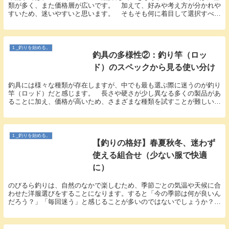
類が多く、また価格層が広いです。 加えて、好みや考え方が分かれや
すいため、迷いやすいと思います。 そもそも何に着目して選択すべき
か、使用時の違いがあるのかなどが気になる方も多...
１_釣りを始める。
釣具の多様性②：釣り竿（ロッ
ド）のスペックから見る使い分け
釣具には様々な種類が存在しますが、中でも最も選ぶ際に迷うのが釣り
竿（ロッド）だと感じます。 長さや硬さが少し異なる多くの製品があ
ることに加え、価格が高いため、さまざまな種類を試すことが難しいの
です。 その結果、多くの場合、スペックを基にして...
１_釣りを始める。
【釣りの格好】春夏秋冬、迷わず
使える組合せ（少ない服で快適
に）
のびるら釣りは、自然のなかで楽しむため、季節ごとの気温や天候に合
わせた洋服選びをすることになります。すると「今の季節は何が良いん
だろう？」「毎回迷う」と感じることが多いのではないでしょうか？今
記事を読めば、次のことがわかります。１年を通じた...