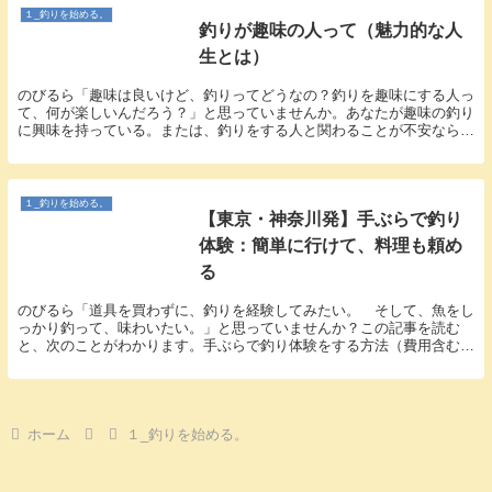
１_釣りを始める。
釣りが趣味の人って（魅力的な人
生とは）
のびるら「趣味は良いけど、釣りってどうなの？釣りを趣味にする人っ
て、何が楽しいんだろう？」と思っていませんか。あなたが趣味の釣り
に興味を持っている。または、釣りをする人と関わることが不安なら参
考になるかも知れません。釣りの本当の魅力は魚を釣...
１_釣りを始める。
【東京・神奈川発】手ぶらで釣り
体験：簡単に行けて、料理も頼め
る
のびるら「道具を買わずに、釣りを経験してみたい。 そして、魚をし
っかり釣って、味わいたい。」と思っていませんか？この記事を読む
と、次のことがわかります。手ぶらで釣り体験をする方法（費用含む）
お店の選び方予約や当日の流れ服装など楽しむために（...
ホーム
１_釣りを始める。