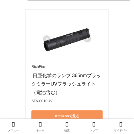
RichFire
 日亜化学のランプ 365nmブラッ
クミラーUVフラッシュライト
（電池含む）
SFA-0010UV
Amazonで見る
メニュー
ホーム
検索
トップ
サイドバー
楽天市場で見る